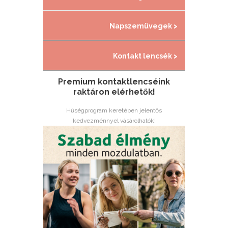
Napszemüvegek >
Kontakt lencsék >
Premium kontaktlencséink
raktáron elérhetők!
Hűségprogram keretében jelentős
kedvezménnyel vásárolhatók!