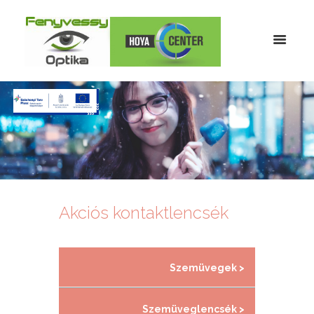
Akciós kontaktlencsék
Szemüvegek >
Szemüveglencsék >